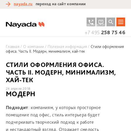
nayada.ru
переход на сайт компании
ЗАКАЗАТЬ
ЗАДАТЬ
ЗВОНОК
ВОПРОС
+7 495
258 75 46
Главная
О компании
Полезная информация
Стили оформления
офиса. Часть II. Модерн, минимализм, хай-тек
СТИЛИ ОФОРМЛЕНИЯ ОФИСА.
ЧАСТЬ II. МОДЕРН, МИНИМАЛИЗМ,
ХАЙ-ТЕК
24 апреля 2018
МОДЕРН
Подходит
: компаниям, у которых просторное
помещение под офис, стиль интерьера будет
подчеркивать творческий подход к работе
и нестандартный взгляд. Отражает смелость