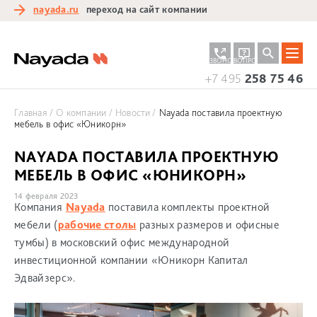
nayada.ru
переход на сайт компании
ЗАКАЗАТЬ
ЗАДАТЬ
ЗВОНОК
ВОПРОС
+7 495
258 75 46
Главная
О компании
Новости
Nayada поставила проектную
мебель в офис «Юникорн»
NAYADA ПОСТАВИЛА ПРОЕКТНУЮ
МЕБЕЛЬ В ОФИС «ЮНИКОРН»
14 февраля 2023
Компания
Nayada
поставила комплекты проектной
мебели (
рабочие столы
разных размеров и офисные
тумбы) в московский офис международной
инвестиционной компании «Юникорн Капитал
Эдвайзерс».