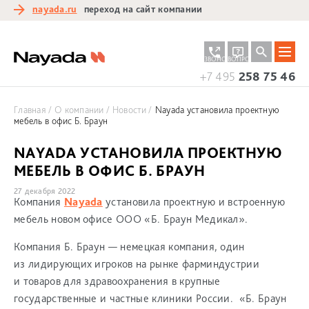
nayada.ru
переход на сайт компании
ЗАКАЗАТЬ
ЗАДАТЬ
ЗВОНОК
ВОПРОС
+7 495
258 75 46
Главная
О компании
Новости
Nayada установила проектную
мебель в офис Б. Браун
NAYADA УСТАНОВИЛА ПРОЕКТНУЮ
МЕБЕЛЬ В ОФИС Б. БРАУН
27 декабря 2022
Компания
Nayada
установила проектную и встроенную
мебель новом офисе ООО «Б. Браун Медикал».
Компания Б. Браун — немецкая компания, один
из лидирующих игроков на рынке фарминдустрии
и товаров для здравоохранения в крупные
государственные и частные клиники России. «Б. Браун