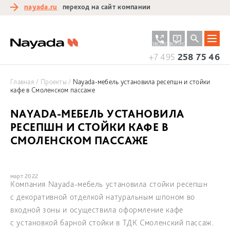
nayada.ru
переход на сайт компании
ЗАКАЗАТЬ
ЗАДАТЬ
ЗВОНОК
ВОПРОС
+7 495
258 75 46
Главная
Проекты
Nayada-мебель установила ресепшн и стойки
кафе в Смоленском пассаже
NAYADA-МЕБЕЛЬ УСТАНОВИЛА
РЕСЕПШН И СТОЙКИ КАФЕ В
СМОЛЕНСКОМ ПАССАЖЕ
март 2022
Компания Nayada-мебель установила стойки ресепшн
с декоративной отделкой натуральным шпоном во
входной зоны и осуществила оформление кафе
с установкой барной стойки в ТДК Смоленский пассаж.