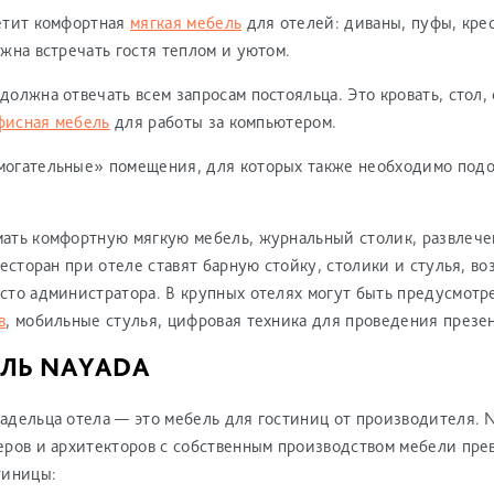
етит комфортная
мягкая мебель
для отелей: диваны, пуфы, крес
лжна встречать гостя теплом и уютом.
олжна отвечать всем запросам постояльца. Это кровать, стол, 
фисная мебель
для работы за компьютером.
могательные» помещения, для которых также необходимо подо
ать комфортную мягкую мебель, журнальный столик, развлече
ресторан при отеле ставят барную стойку, столики и стулья, в
сто администратора. В крупных отелях могут быть предусмотр
в
, мобильные стулья, цифровая техника для проведения презе
ЛЬ NAYADA
адельца отела — это мебель для гостиниц от производителя.
ров и архитекторов с собственным производством мебели прев
тиницы: