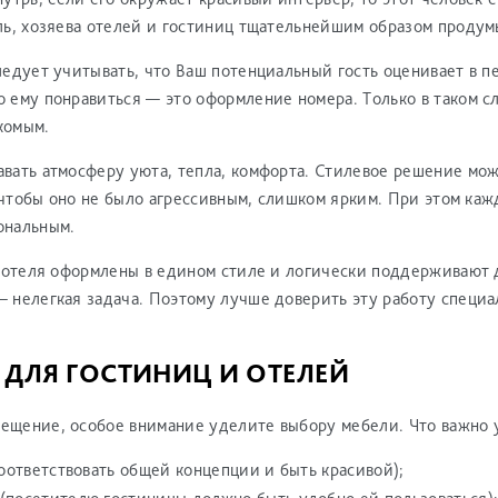
ль, хозяева отелей и гостиниц тщательнейшим образом проду
ледует учитывать, что Ваш потенциальный гость оценивает в п
 ему понравиться — это оформление номера. Только в таком с
комым.
вать атмосферу уюта, тепла, комфорта. Стилевое решение мо
, чтобы оно не было агрессивным, слишком ярким. При этом ка
ональным.
я отеля оформлены в едином стиле и логически поддерживают 
 нелегкая задача. Поэтому лучше доверить эту работу специ
 ДЛЯ ГОСТИНИЦ И ОТЕЛЕЙ
ещение, особое внимание уделите выбору мебели. Что важно 
оответствовать общей концепции и быть красивой);