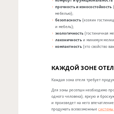
комфорт и функциональность
прочность и износостойкость
(
мебелью);
безопасность
(хозяин гостиницы
и мебель);
экологичность
(гостиничная ме
лаконичность
и минимум мелких
компактность
(это свойство ва
КАЖДОЙ ЗОНЕ ОТЕЛ
Каждая зона отеля требует проду
Для зоны ресепшн необходимо про
одного человека); яркую и броску
и произведет на него впечатление
продумать всевозможные
системы