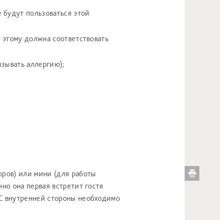
;
 будут пользоваться этой
, этому должна соответствовать
ызывать аллергию);
ПЕЧ
оров) или мини (для работы
но она первая встретит гостя
С внутренней стороны необходимо