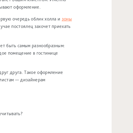
мывают оформление.
ервую очередь облик холла и
зоны
лучае постоялец захочет приехать
жет быть самым разнообразным:
ждое помещение в гостинице
друг друга. Такое оформление
алистам — дизайнерам
учитывать?