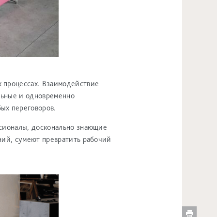
х процессах. Взаимодействие
льные и одновременно
ых переговоров.
ссионалы, досконально знающие
ний, сумеют превратить рабочий
ПЕЧ